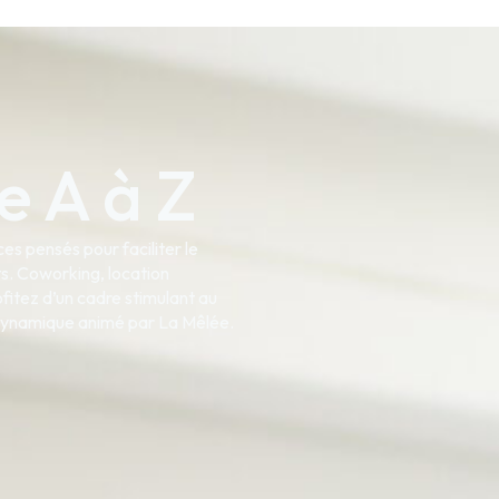
e A à Z
es pensés pour faciliter le
ts. Coworking, location
fitez d’un cadre stimulant au
dynamique animé par La Mêlée.