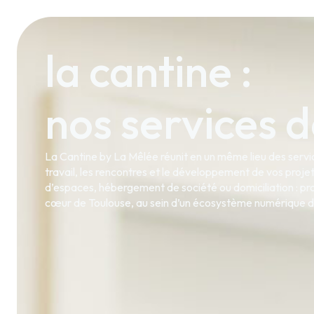
la cantine :
nos services d
La Cantine by La Mêlée réunit en un même lieu des servic
travail, les rencontres et le développement de vos proje
d’espaces, hébergement de société ou domiciliation : pro
cœur de Toulouse, au sein d’un écosystème numérique 